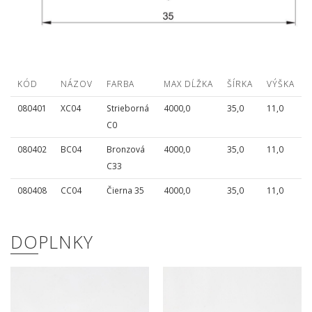
KÓD
NÁZOV
FARBA
MAX DĹŽKA
ŠÍRKA
VÝŠKA
080401
XC04
Strieborná
4000,0
35,0
11,0
C0
080402
BC04
Bronzová
4000,0
35,0
11,0
C33
080408
CC04
Čierna 35
4000,0
35,0
11,0
DOPLNKY