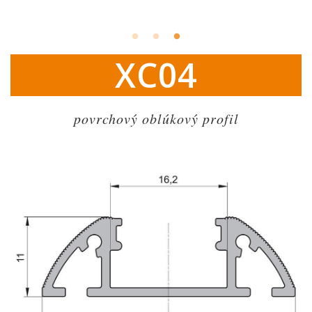
XC04
povrchový oblúkový profil