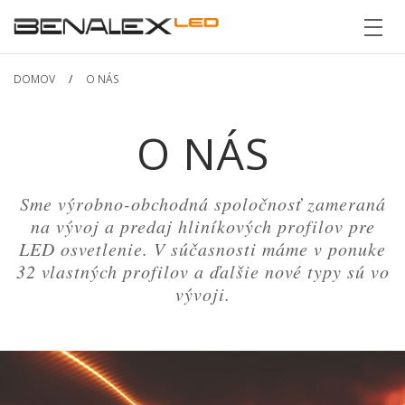
SK
EN
DE
HU
Domov
DOMOV
/
O NÁS
Produkty
Hľadať
O NÁS
O nás
Kontakt
Sme výrobno-obchodná spoločnosť zameraná
na vývoj a predaj hliníkových profilov pre
LED osvetlenie. V súčasnosti máme v ponuke
32 vlastných profilov a ďalšie nové typy sú vo
vývoji.