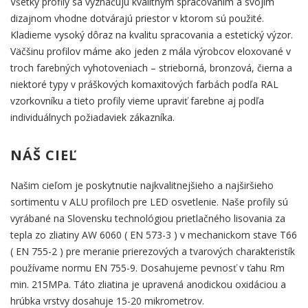
Všetky profily sa vyznačujú kvalitným spracovaním a svojim
dizajnom vhodne dotvárajú priestor v ktorom sú použité.
Kladieme vysoký dôraz na kvalitu spracovania a estetický výzor.
Väčšinu profilov máme ako jeden z mála výrobcov eloxované v
troch farebných vyhotoveniach – strieborná, bronzová, čierna a
niektoré typy v práškových komaxitových farbách podľa RAL
vzorkovníku a tieto profily vieme upraviť farebne aj podľa
individuálnych požiadaviek zákazníka.
NÁŠ CIEĽ
Našim cieľom je poskytnutie najkvalitnejšieho a najširšieho
sortimentu v ALU profiloch pre LED osvetlenie. Naše profily sú
vyrábané na Slovensku technológiou prietlačného lisovania za
tepla zo zliatiny AW 6060 ( EN 573-3 ) v mechanickom stave T66
( EN 755-2 ) pre meranie prierezových a tvarových charakteristík
používame normu EN 755-9. Dosahujeme pevnosť v ťahu Rm
min. 215MPa. Táto zliatina je upravená anodickou oxidáciou a
hrúbka vrstvy dosahuje 15-20 mikrometrov.