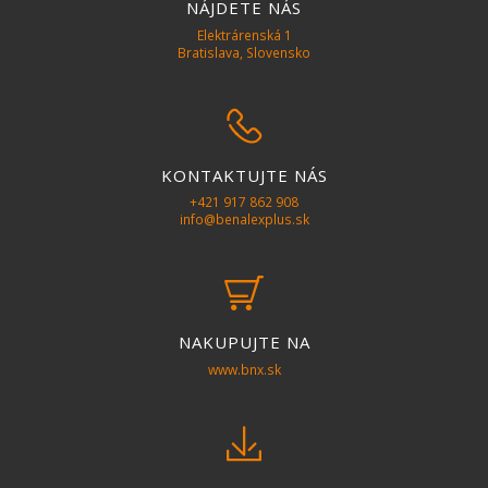
NÁJDETE NÁS
Elektrárenská 1
Bratislava, Slovensko
phone
KONTAKTUJTE NÁS
+421 917 862 908
info@benalexplus.sk
basket
NAKUPUJTE NA
www.bnx.sk
download