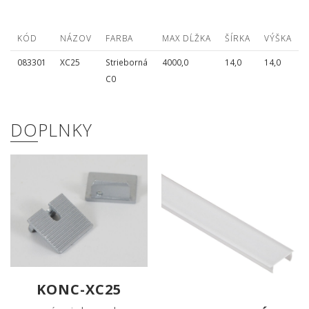
KÓD
NÁZOV
FARBA
MAX DĹŽKA
ŠÍRKA
VÝŠKA
083301
XC25
Strieborná
4000,0
14,0
14,0
C0
DOPLNKY
KONC-XC25