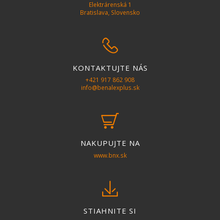
Elektrárenská 1
Bratislava, Slovensko
phone
KONTAKTUJTE NÁS
+421 917 862 908
info@benalexplus.sk
basket
NAKUPUJTE NA
www.bnx.sk
download
STIAHNITE SI