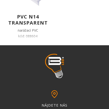
PVC N14
TRANSPARENT
narážací PVC
kód: 088604
pin
NÁJDETE NÁS