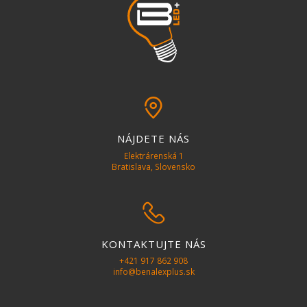
pin
NÁJDETE NÁS
Elektrárenská 1
Bratislava, Slovensko
phone
KONTAKTUJTE NÁS
+421 917 862 908
info@benalexplus.sk