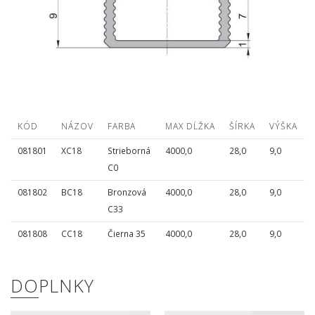
KÓD
NÁZOV
FARBA
MAX DĹŽKA
ŠÍRKA
VÝŠKA
081801
XC18
Strieborná
4000,0
28,0
9,0
C0
081802
BC18
Bronzová
4000,0
28,0
9,0
C33
081808
CC18
Čierna 35
4000,0
28,0
9,0
DOPLNKY