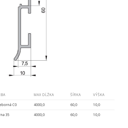
RBA
MAX DĹŽKA
ŠÍRKA
VÝŠKA
ieborná C0
4000,0
60,0
10,0
rna 35
4000,0
60,0
10,0