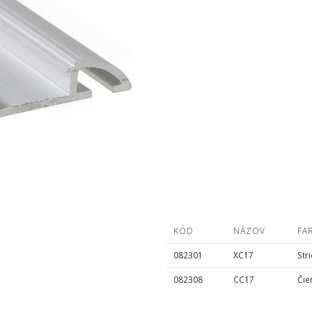
KÓD
NÁZOV
FA
082301
XC17
Str
082308
CC17
Čie