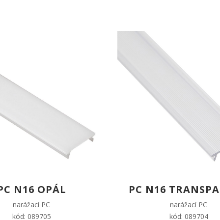
PC N16 OPÁL
PC N16 TRANSP
narážací PC
narážací PC
kód: 089705
kód: 089704