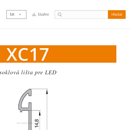
SK
Stiahni
Hľadať
download
chevrondown
XC17
soklová lišta pre LED